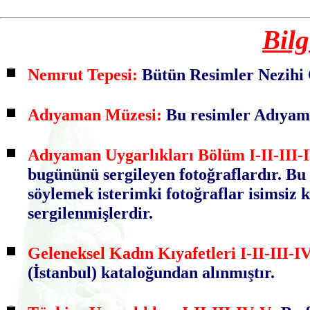
Bilg
Nemrut Tepesi
:
Bütün Resimler Nezihi Ö
Adıyaman Müzesi
:
Bu resimler Adıyaman
Adıyaman Uygarlıkları Bölüm I-II-III-
bugününü sergileyen fotoğraflardır. Bu
söylemek isterimki fotoğraflar isimsiz k
sergilenmişlerdir.
Geleneksel Kadın Kıyafetleri I-II-III-I
(İstanbul) kataloğundan alınmıştır.