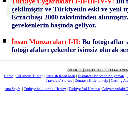
Türkiye Uygarlıkları I
-
II
-
III
-
IV
-
V
:
Bu f
çekilmiştir ve Türkiyenin eski ve yeni u
Eczacıbaşı 2000 takviminden alınmıştır
gerekenlerin başında geliyor.
İnsan Manzaraları I-II
:
Bu fotoğraflar 
fotoğrafaları çekenler isimsiz olarak se
Home
|
All About Turkey
|
Turkish Road Map
|
Historical Places in Adiyaman
|
Travelers' Stories
|
Donate a little to help
|
Getting Ar
Ana Sayfa
|
Türkiye hakkindaki Hersey
|
Türkiye Yol Haritasi
|
Adiyamandaki Ta
D