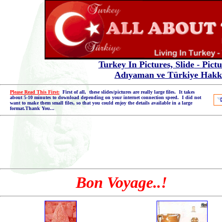
Turkey In Pictures, S
lide
- Pictu
Adıyaman ve Türkiye Hakkın
Please Read This First:
First of all, these slides
/pictures
are really large files. It takes
about 5-10 minutes to download depending on your internet connection speed. I did not
want to make them small files, so that you could enjoy the details available in a large
format.Thank You...
Bon Voyage..!